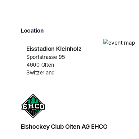
Location
Eisstadion Kleinholz
(opens in a n
Sportstrasse 95
4600 Olten
Switzerland
(opens in a new tab)
Eishockey Club Olten AG EHCO